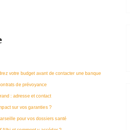
e
adrez votre budget avant de contacter une banque
 contrats de prévoyance
and : adresse et contact
impact sur vos garanties ?
seille pour vos dossiers santé
d’Albi et comment y accéder ?