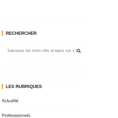
RECHERCHER
R
e
c
h
e
r
LES RUBRIQUES
c
h
e
Actualité
p
o
Professionnels