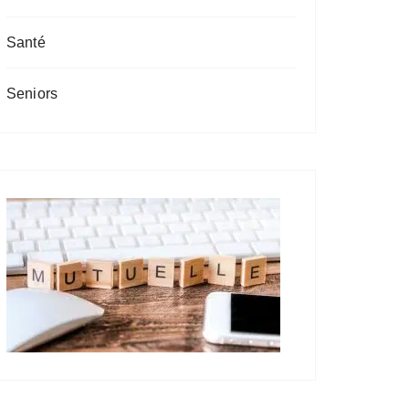
u
r
Santé
:
Seniors