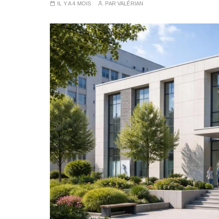
IL Y A 4 MOIS
PAR
VALÉRIAN