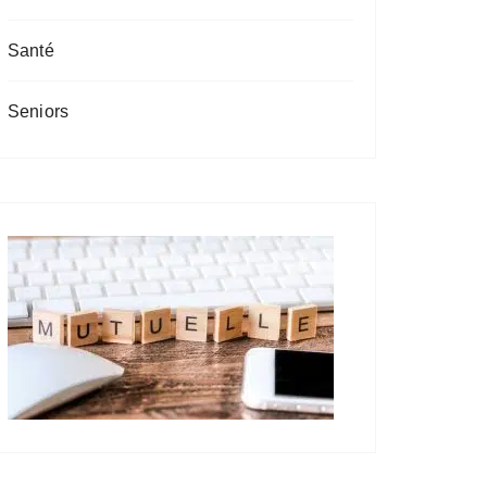
u
r
Santé
:
Seniors