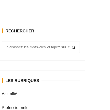
RECHERCHER
R
e
c
h
e
r
LES RUBRIQUES
c
h
e
Actualité
p
o
Professionnels